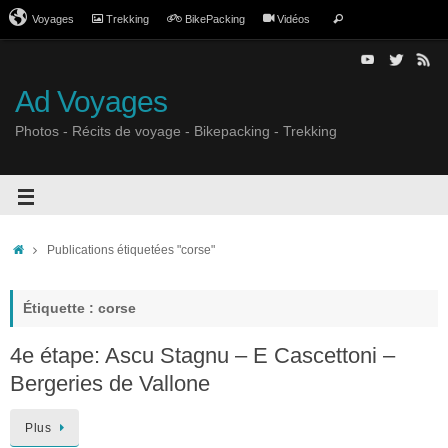
Voyages
Trekking
BikePacking
Vidéos
Ad Voyages
Photos - Récits de voyage - Bikepacking - Trekking
Publications étiquetées "corse"
Étiquette : corse
4e étape: Ascu Stagnu – E Cascettoni –
Bergeries de Vallone
Plus