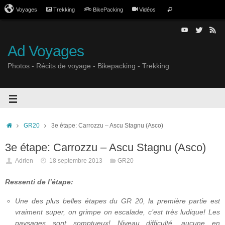
Voyages
Trekking
BikePacking
Vidéos
Ad Voyages
Photos - Récits de voyage - Bikepacking - Trekking
GR20
3e étape: Carrozzu – Ascu Stagnu (Asco)
3e étape: Carrozzu – Ascu Stagnu (Asco)
Adrien
18 septembre 2013
GR20
Ressenti de l’étape:
Une des plus belles étapes du GR 20, la première partie est
vraiment super, on grimpe on escalade, c’est très ludique! Les
paysages sont somptueux! Niveau difficulté, aucune en