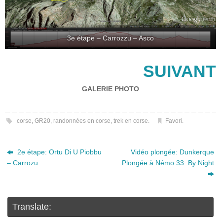
3e étape – Carrozzu – Asco
SUIVANT
GALERIE PHOTO
corse
,
GR20
,
randonnées en corse
,
trek en corse
.
Favori
.
2e étape: Ortu Di U Piobbu
Vidéo plongée: Dunkerque
– Carrozu
Plongée à Némo 33: By Night
Translate: