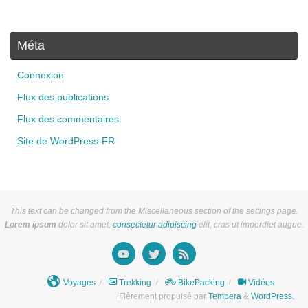
Méta
Connexion
Flux des publications
Flux des commentaires
Site de WordPress-FR
This text can be changed from the Miscellaneous section of the settings page.
Lorem ipsum
dolor sit amet,
consectetur adipiscing
elit, cras ut imperdiet augue.
Voyages
Trekking
BikePacking
Vidéos
Fièrement propulsé par
Tempera
&
WordPress.