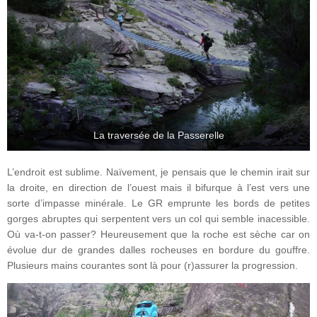
La traversée de la Passerelle
L’endroit est sublime. Naïvement, je pensais que le chemin irait sur
la droite, en direction de l’ouest mais il bifurque à l’est vers une
sorte d’impasse minérale. Le GR emprunte les bords de petites
gorges abruptes qui serpentent vers un col qui semble inacessible.
Où va-t-on passer? Heureusement que la roche est sèche car on
évolue dur de grandes dalles rocheuses en bordure du gouffre.
Plusieurs mains courantes sont là pour (r)assurer la progression.