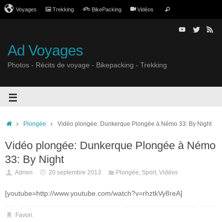
Voyages
Trekking
BikePacking
Vidéos
Ad Voyages
Photos - Récits de voyage - Bikepacking - Trekking
Plongée
Vidéo plongée: Dunkerque Plongée à Némo 33: By Night
Vidéo plongée: Dunkerque Plongée à Némo
33: By Night
Adrien
20 septembre 2013
Plongée
,
Sport
,
Vidéos
[youtube=http://www.youtube.com/watch?v=rhztkVy8reA]
Favori
.