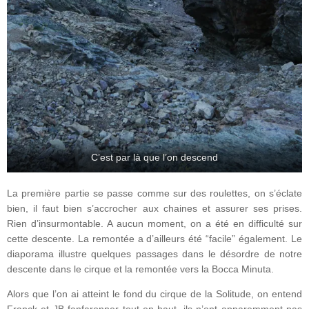
C’est par là que l’on descend
La première partie se passe comme sur des roulettes, on s’éclate
bien, il faut bien s’accrocher aux chaines et assurer ses prises.
Rien d’insurmontable. A aucun moment, on a été en difficulté sur
cette descente. La remontée a d’ailleurs été “facile” également. Le
diaporama illustre quelques passages dans le désordre de notre
descente dans le cirque et la remontée vers la Bocca Minuta.
Alors que l’on ai atteint le fond du cirque de la Solitude, on entend