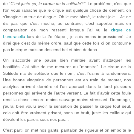
de “
C’est juste ça, le cirque de la solitude?!
” Le problème, c’est que
l’on vous rabache que le cirque est quelque chose de dément, on
s’imagine un truc de dingue. Oh le mec blasé, le rabat joie… Je ne
dis pas que c’est moche, au contraire, c’est superbe mais en
comparaison de mon ressenti lorsque j’ai vu le
cirque de
Lundracellu l
ors de la 2e étape , je suis moins impressionné. Je
dirai que c’est du même ordre, sauf que cette fois ci on contourne
pas le cirque mais on descend bel et bien dedans…
On s’accorde une pause bien méritée avant d’attaquer les
hostilités. J’ai hâte de me mesurer au “monstre”. Le cirque de la
Solitude n’a de solitude que le nom, c’est l’usine à randonneurs.
Une bonne vingtaine de personnes est en train de monter, nos
acolytes arrivent derrière et l’on aperçoit dans le fond plusieurs
personnes qui arrivent de l’autre versant. Le fait d’avoir cette foule
rend la chose encore moins sauvage moins stressant. Dommage,
j’aurai bien voulu avoir la sensation de passer le cirque tout seul,
cela doit être vraiment grisant, sans un bruit, juste les cailloux qui
dévalent les parois sous nos pas…
C’est parti, on met nos gants, pantalon de rigueur et on emboîte le