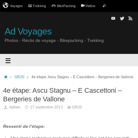
Voyages
Trekking
BikePacking
Vidéos
Ad Voyages
Photos - Récits de voyage - Bikepacking - Trekking
GR20
4e étape: Ascu Stagnu – E Cascettoni – Bergeries de Vallone
4e étape: Ascu Stagnu – E Cascettoni –
Bergeries de Vallone
Adrien
27 septembre 2013
GR20
Ressenti de l’étape: