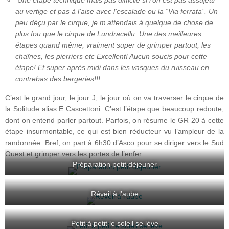
Une étape technique mais pas difficile si l’on est pas assujetti
au vertige et pas à l’aise avec l’escalade ou la “Via ferrata”. Un
peu déçu par le cirque, je m’attendais à quelque de chose de
plus fou que le cirque de Lundracellu. Une des meilleures
étapes quand même, vraiment super de grimper partout, les
chaînes, les pierriers etc Excellent! Aucun soucis pour cette
étape! Et super après midi dans les vasques du ruisseau en
contrebas des bergeries!!!
C’est le grand jour, le jour J, le jour où on va traverser le cirque de
la Solitude alias E Cascettoni. C’est l’étape que beaucoup redoute,
dont on entend parler partout. Parfois, on résume le GR 20 à cette
étape insurmontable, ce qui est bien réducteur vu l’ampleur de la
randonnée. Bref, on part à 6h30 d’Asco pour se diriger vers le Sud
Ouest et grimper vers les portes de l’enfer.
Préparation petit déjeuner
Réveil à l’aube
Petit à petit le soleil se lève