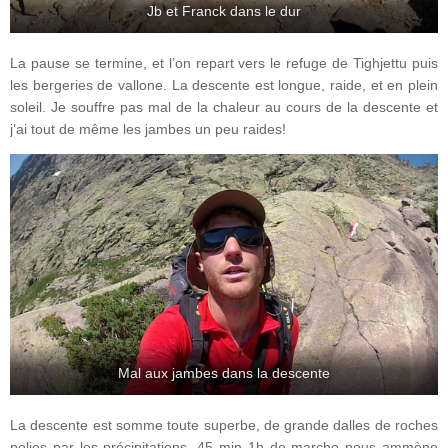
Jb et Franck dans le dur
La pause se termine, et l’on repart vers le refuge de Tighjettu puis
les bergeries de vallone. La descente est longue, raide, et en plein
soleil. Je souffre pas mal de la chaleur au cours de la descente et
j’ai tout de même les jambes un peu raides!
Mal aux jambes dans la descente
La descente est somme toute superbe, de grande dalles de roches
polies par les précipitations. 45 min 1h de marche nous ammène