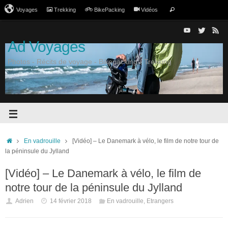
Voyages
Trekking
BikePacking
Vidéos
Ad Voyages
Photos - Récits de voyage - Bikepacking - Trekking
En vadrouille
[Vidéo] – Le Danemark à vélo, le film de notre tour de
la péninsule du Jylland
[Vidéo] – Le Danemark à vélo, le film de
notre tour de la péninsule du Jylland
Adrien
14 février 2018
En vadrouille
,
Etrangers