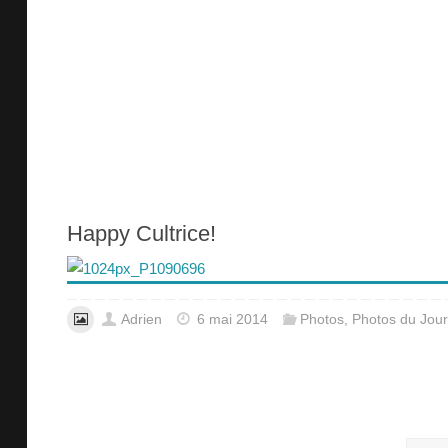
Happy Cultrice!
Adrien
6 mai 2014
Photos
,
Photos du Jour