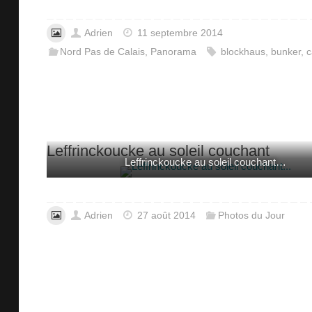
Adrien
11 septembre 2014
Nord Pas de Calais
,
Panorama
blockhaus
,
bunker
,
c
Leffrinckoucke au soleil couchant
Leffrinckoucke au soleil couchant…
Adrien
27 août 2014
Photos du Jour