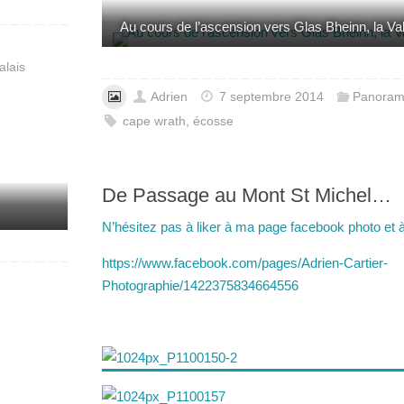
Au cours de l’ascension vers Glas Bheinn, la Va
alais
Adrien
7 septembre 2014
Panora
cape wrath
,
écosse
De Passage au Mont St Michel…
N’hésitez pas à liker à ma page facebook photo et à
https://www.facebook.com/pages/Adrien-Cartier-
Photographie/1422375834664556