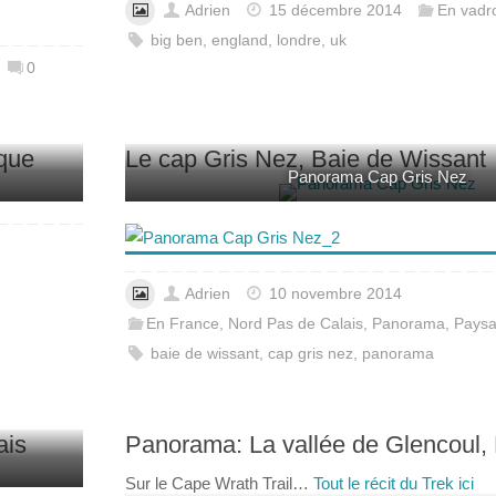
Adrien
15 décembre 2014
En vadro
big ben
,
england
,
londre
,
uk
0
rque
Le cap Gris Nez, Baie de Wissant
Panorama Cap Gris Nez
Adrien
10 novembre 2014
En France
,
Nord Pas de Calais
,
Panorama
,
Pays
baie de wissant
,
cap gris nez
,
panorama
ais
Panorama: La vallée de Glencoul,
Sur le Cape Wrath Trail…
Tout le récit du Trek ici