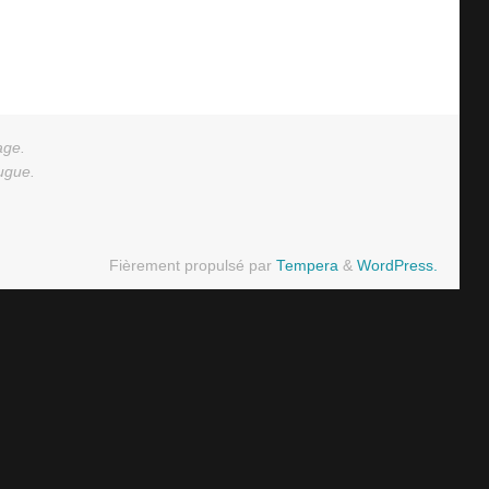
age.
augue.
Fièrement propulsé par
Tempera
&
WordPress.