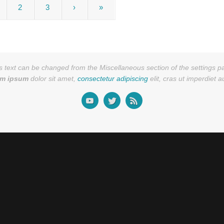
2
3
›
»
s text can be changed from the Miscellaneous section of the settings p
em ipsum
dolor sit amet,
consectetur adipiscing
elit, cras ut imperdiet 