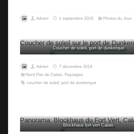
Adrien
1 septembre 2015
Photos du Jour
Coucher de soleil sur le port de Dunke
Coucher de soleil, port de dunkerque
Adrien
7 décembre 2014
Nord Pas de Calais
,
Paysages
coucher de soleil
,
port de dunkerque
Panorama: Blockhaus du Fort Vert, Cal
Blockhaus fort vert Calais