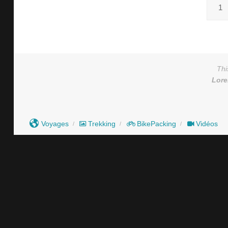
1
Thi
Lor
Voyages
Trekking
BikePacking
Vidéos