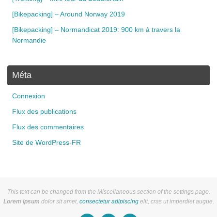
[Bikepacking] – Around Norway 2019
[Bikepacking] – Normandicat 2019: 900 km à travers la
Normandie
Méta
Connexion
Flux des publications
Flux des commentaires
Site de WordPress-FR
This text can be changed from the Miscellaneous section of the settings page.
Lorem ipsum
dolor sit amet,
consectetur adipiscing
elit, cras ut imperdiet augue.