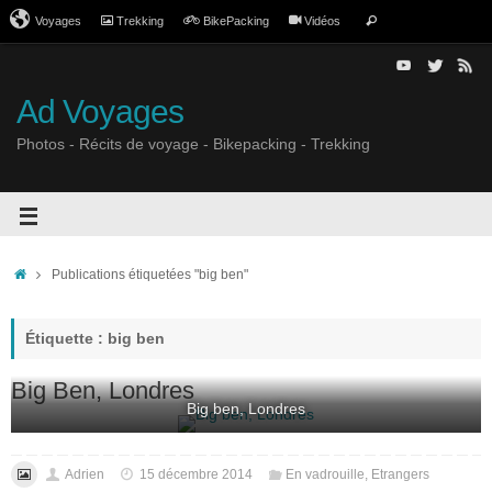
Voyages
Trekking
BikePacking
Vidéos
Ad Voyages
Photos - Récits de voyage - Bikepacking - Trekking
Publications étiquetées "big ben"
Étiquette : big ben
Big Ben, Londres
Big ben, Londres
Adrien
15 décembre 2014
En vadrouille
,
Etrangers