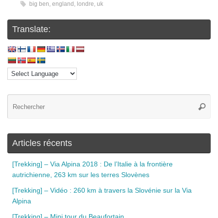
big ben
,
england
,
londre
,
uk
Translate:
Articles récents
[Trekking] – Via Alpina 2018 : De l’Italie à la frontière
autrichienne, 263 km sur les terres Slovènes
[Trekking] – Vidéo : 260 km à travers la Slovénie sur la Via
Alpina
[Trekking] – Mini tour du Beaufortain