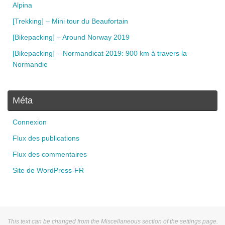
Alpina
[Trekking] – Mini tour du Beaufortain
[Bikepacking] – Around Norway 2019
[Bikepacking] – Normandicat 2019: 900 km à travers la
Normandie
Méta
Connexion
Flux des publications
Flux des commentaires
Site de WordPress-FR
This text can be changed from the Miscellaneous section of the settings page.