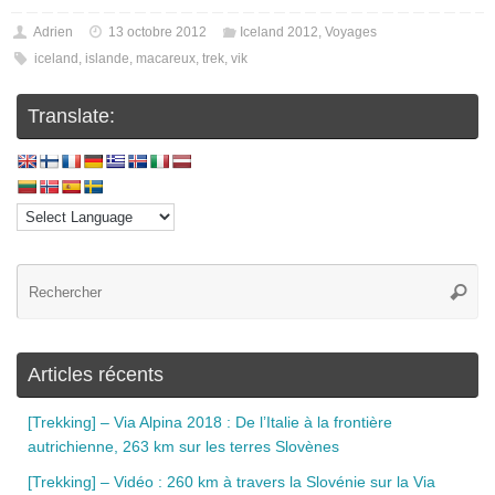
Adrien
13 octobre 2012
Iceland 2012
,
Voyages
iceland
,
islande
,
macareux
,
trek
,
vik
Translate:
Articles récents
[Trekking] – Via Alpina 2018 : De l’Italie à la frontière
autrichienne, 263 km sur les terres Slovènes
[Trekking] – Vidéo : 260 km à travers la Slovénie sur la Via