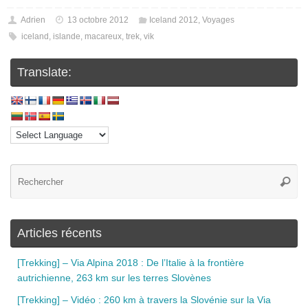
Adrien
13 octobre 2012
Iceland 2012
,
Voyages
iceland
,
islande
,
macareux
,
trek
,
vik
Translate:
Articles récents
[Trekking] – Via Alpina 2018 : De l’Italie à la frontière
autrichienne, 263 km sur les terres Slovènes
[Trekking] – Vidéo : 260 km à travers la Slovénie sur la Via