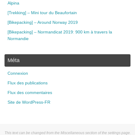
Alpina
[Trekking] – Mini tour du Beaufortain
[Bikepacking] – Around Norway 2019
[Bikepacking] – Normandicat 2019: 900 km à travers la
Normandie
Méta
Connexion
Flux des publications
Flux des commentaires
Site de WordPress-FR
This text can be changed from the Miscellaneous section of the settings page.