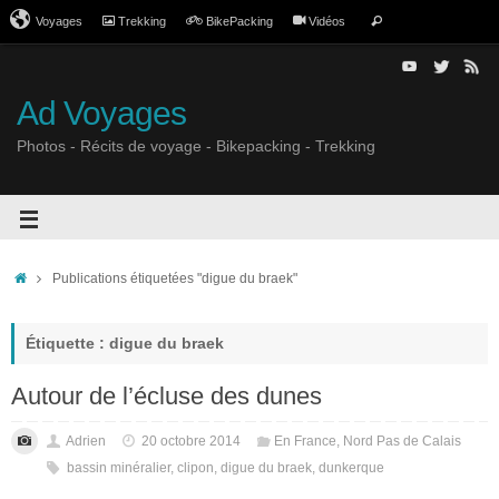
Voyages
Trekking
BikePacking
Vidéos
Ad Voyages
Photos - Récits de voyage - Bikepacking - Trekking
Publications étiquetées "digue du braek"
Étiquette : digue du braek
Autour de l’écluse des dunes
Adrien
20 octobre 2014
En France
,
Nord Pas de Calais
bassin minéralier
,
clipon
,
digue du braek
,
dunkerque