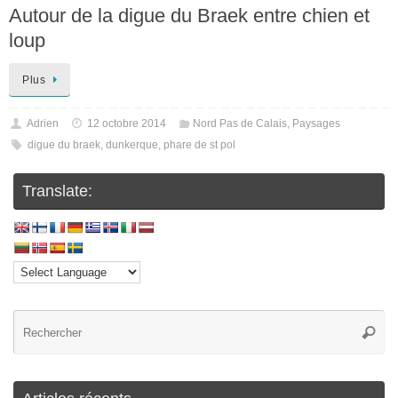
Autour de la digue du Braek entre chien et
loup
Plus
Adrien
12 octobre 2014
Nord Pas de Calais
,
Paysages
digue du braek
,
dunkerque
,
phare de st pol
Translate: