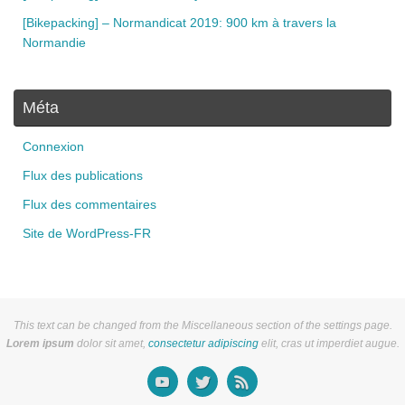
[Bikepacking] – Normandicat 2019: 900 km à travers la
Normandie
Méta
Connexion
Flux des publications
Flux des commentaires
Site de WordPress-FR
This text can be changed from the Miscellaneous section of the settings page.
Lorem ipsum
dolor sit amet,
consectetur adipiscing
elit, cras ut imperdiet augue.