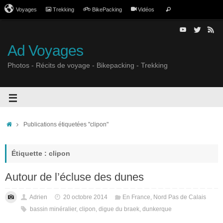
Voyages
Trekking
BikePacking
Vidéos
Ad Voyages
Photos - Récits de voyage - Bikepacking - Trekking
Publications étiquetées "clipon"
Étiquette : clipon
Autour de l’écluse des dunes
Adrien
20 octobre 2014
En France
,
Nord Pas de Calais
bassin minéralier
,
clipon
,
digue du braek
,
dunkerque