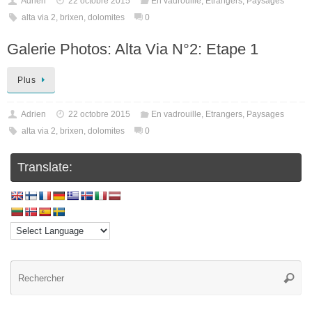
Adrien
22 octobre 2015
En vadrouille
,
Etrangers
,
Paysages
alta via 2
,
brixen
,
dolomites
0
Galerie Photos: Alta Via N°2: Etape 1
Plus
Adrien
22 octobre 2015
En vadrouille
,
Etrangers
,
Paysages
alta via 2
,
brixen
,
dolomites
0
Translate: