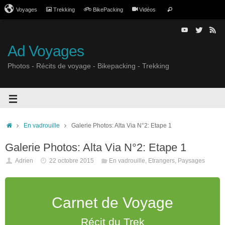
Voyages
Trekking
BikePacking
Vidéos
Ad Voyages
Photos - Récits de voyage - Bikepacking - Trekking
En vadrouille
Galerie Photos: Alta Via N°2: Etape 1
Galerie Photos: Alta Via N°2: Etape 1
Adrien
22 octobre 2015
En vadrouille
,
Etrangers
,
Paysages
Carnet de Voyage
Récit du Trek