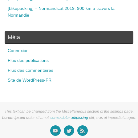
[Bikepacking] – Normandicat 2019: 900 km à travers la
Normandie
Méta
Connexion
Flux des publications
Flux des commentaires
Site de WordPress-FR
This text can be changed from the Miscellaneous section of the settings page.
Lorem ipsum
dolor sit amet,
consectetur adipiscing
elit, cras ut imperdiet augue.