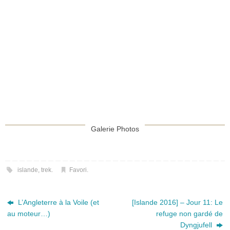
Galerie Photos
islande
,
trek
.
Favori
.
L’Angleterre à la Voile (et
[Islande 2016] – Jour 11: Le
au moteur…)
refuge non gardé de
Dyngjufell