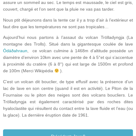
assure un sommeil au sec. Le temps est maussade, le ciel est gris,
couvert, chargé et l’on sent que la pluie ne vas pas tarder.
Nous ptit déjeunons dans la tente car il y a trop d’air à l’extérieur et
faut dire que les températures ne sont pas tropicales…
Aujourd’hui nous partons à l’assaut du volcan Trölladyngja (La
montagne des Trolls). Situé dans la gigantesque coulée de lave
Ódáðahraun
, ce volcan culmine à 1468m d’altitude possède un
diamètre d’environ 10km avec une pente de 4 à 5°et qui s’accentue
à proximité du cratère (6 à 8°) qui est large de 1500m et profond
de 100m (Merci Wikipédia
).
C’est un volcan dit bouclier, de type effusif avec la présence d’un
lac de lave en son centre (quand il est en activité). Le Piton de la
Fournaise ou le piton des neiges sont des volcans boucliers. Le
Trölladyngja est également caractérisé par des roches dites
hyaloclastite qui résultent du contact entre la lave fluide et l’eau (ou
la glace). La dernière éruption date de 1961.