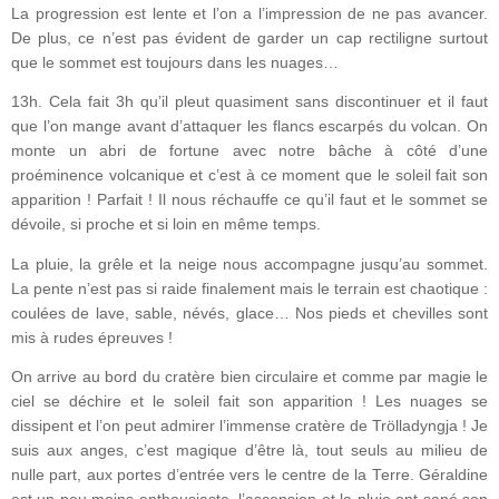
La progression est lente et l’on a l’impression de ne pas avancer.
De plus, ce n’est pas évident de garder un cap rectiligne surtout
que le sommet est toujours dans les nuages…
13h. Cela fait 3h qu’il pleut quasiment sans discontinuer et il faut
que l’on mange avant d’attaquer les flancs escarpés du volcan. On
monte un abri de fortune avec notre bâche à côté d’une
proéminence volcanique et c’est à ce moment que le soleil fait son
apparition ! Parfait ! Il nous réchauffe ce qu’il faut et le sommet se
dévoile, si proche et si loin en même temps.
La pluie, la grêle et la neige nous accompagne jusqu’au sommet.
La pente n’est pas si raide finalement mais le terrain est chaotique :
coulées de lave, sable, névés, glace… Nos pieds et chevilles sont
mis à rudes épreuves !
On arrive au bord du cratère bien circulaire et comme par magie le
ciel se déchire et le soleil fait son apparition ! Les nuages se
dissipent et l’on peut admirer l’immense cratère de Trölladyngja ! Je
suis aux anges, c’est magique d’être là, tout seuls au milieu de
nulle part, aux portes d’entrée vers le centre de la Terre. Géraldine