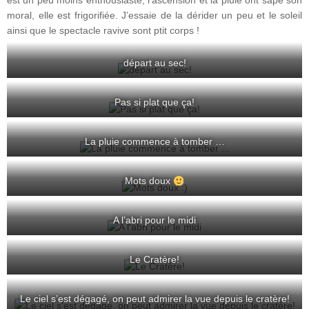
est un peu moins enthousiaste, l’ascension et la pluie ont sapé son
moral, elle est frigorifiée. J’essaie de la dérider un peu et le soleil
ainsi que le spectacle ravive sont ptit corps !
départ au sec!
Pas si plat que ça!
La pluie commence à tomber …
Mots doux
A l’abri pour le midi
Le Cratère!
Le ciel s’est dégagé, on peut admirer la vue depuis le cratère!