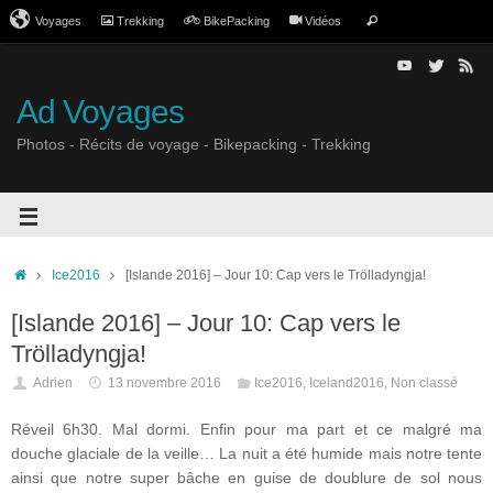
Voyages
Trekking
BikePacking
Vidéos
Ad Voyages
Photos - Récits de voyage - Bikepacking - Trekking
Ice2016
[Islande 2016] – Jour 10: Cap vers le Trölladyngja!
[Islande 2016] – Jour 10: Cap vers le
Trölladyngja!
Adrien
13 novembre 2016
Ice2016
,
Iceland2016
,
Non classé
Réveil 6h30. Mal dormi. Enfin pour ma part et ce malgré ma
douche glaciale de la veille… La nuit a été humide mais notre tente
ainsi que notre super bâche en guise de doublure de sol nous