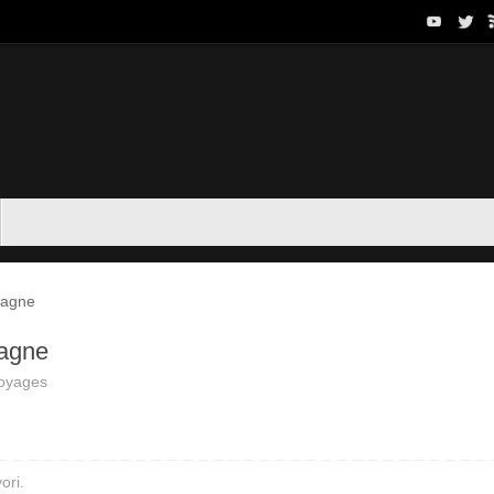
tagne
tagne
oyages
ori
.