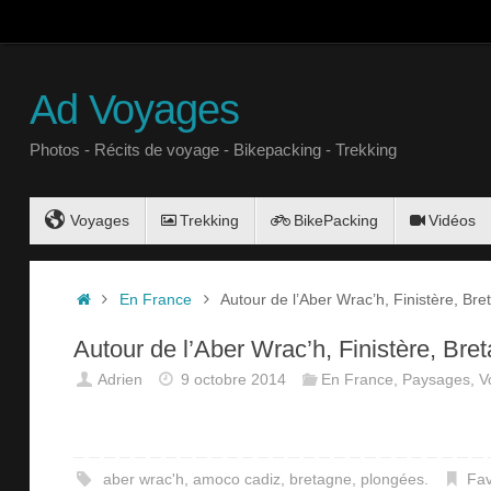
Ad Voyages
Photos - Récits de voyage - Bikepacking - Trekking
Voyages
Trekking
BikePacking
Vidéos
En France
Autour de l’Aber Wrac’h, Finistère, Bre
Autour de l’Aber Wrac’h, Finistère, Bre
Adrien
9 octobre 2014
En France
,
Paysages
,
V
aber wrac'h
,
amoco cadiz
,
bretagne
,
plongées
.
Fav