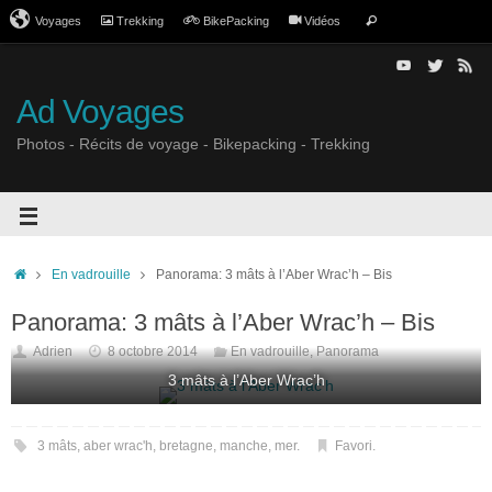
Voyages
Trekking
BikePacking
Vidéos
Ad Voyages
Photos - Récits de voyage - Bikepacking - Trekking
En vadrouille
Panorama: 3 mâts à l’Aber Wrac’h – Bis
Panorama: 3 mâts à l’Aber Wrac’h – Bis
Adrien
8 octobre 2014
En vadrouille
,
Panorama
3 mâts à l’Aber Wrac’h
3 mâts
,
aber wrac'h
,
bretagne
,
manche
,
mer
.
Favori
.