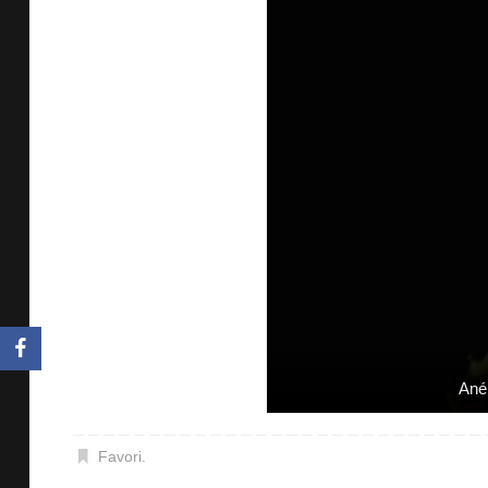
Ané
Favori
.