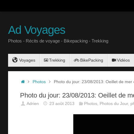
Ad Voyages
Photos - Récits de voyage - Bikepacking - Trekking
Voyages
Trekking
BikePacking
Vidéos
Photos
Photo du jour: 23/08/2013: Oeillet de m
Photo du jour: 23/08/2013: Oeillet de
Adrien
23 août 2013
Photos
,
Photos du Jour
,
p