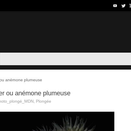
er ou anémone plumeuse
 mer ou anémone plumeuse
hoto_plongé_MDN
,
Plongée