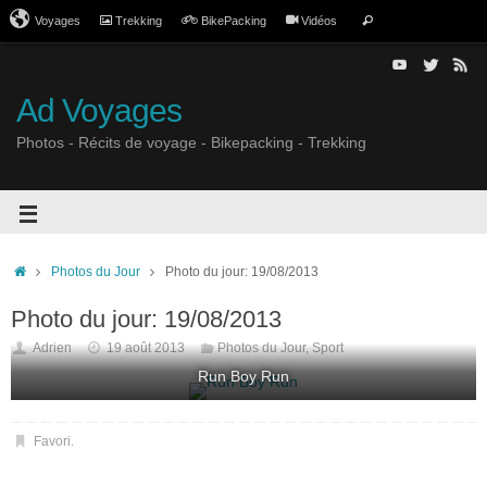
Voyages
Trekking
BikePacking
Vidéos
Ad Voyages
Photos - Récits de voyage - Bikepacking - Trekking
Photos du Jour
Photo du jour: 19/08/2013
Photo du jour: 19/08/2013
Adrien
19 août 2013
Photos du Jour
,
Sport
Run Boy Run
Favori
.