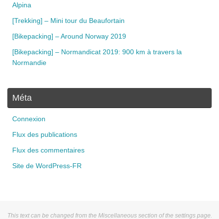
Alpina
[Trekking] – Mini tour du Beaufortain
[Bikepacking] – Around Norway 2019
[Bikepacking] – Normandicat 2019: 900 km à travers la
Normandie
Méta
Connexion
Flux des publications
Flux des commentaires
Site de WordPress-FR
This text can be changed from the Miscellaneous section of the settings page.