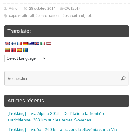
Adrien
28 octobre 2014
CWT2014
cape wrath trail
,
écosse
,
randonnées
,
scotland
,
trek
Translate:
Articles récents
[Trekking] – Via Alpina 2018 : De l’Italie à la frontière
autrichienne, 263 km sur les terres Slovènes
[Trekking] – Vidéo : 260 km à travers la Slovénie sur la Via