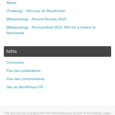
Alpina
[Trekking] – Mini tour du Beaufortain
[Bikepacking] – Around Norway 2019
[Bikepacking] – Normandicat 2019: 900 km à travers la
Normandie
Méta
Connexion
Flux des publications
Flux des commentaires
Site de WordPress-FR
This text can be changed from the Miscellaneous section of the settings page.