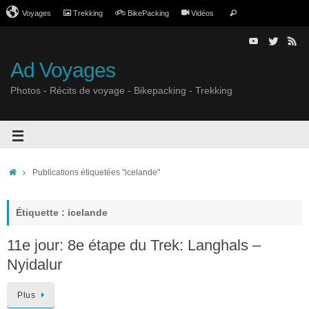
Voyages
Trekking
BikePacking
Vidéos
Ad Voyages
Photos - Récits de voyage - Bikepacking - Trekking
Publications étiquetées "icelande"
Étiquette : icelande
11e jour: 8e étape du Trek: Langhals –
Nyidalur
Plus