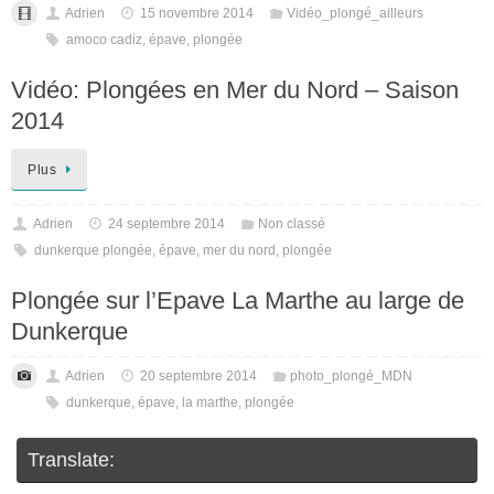
Adrien
15 novembre 2014
Vidéo_plongé_ailleurs
amoco cadiz
,
épave
,
plongée
Vidéo: Plongées en Mer du Nord – Saison
2014
Plus
Adrien
24 septembre 2014
Non classé
dunkerque plongée
,
épave
,
mer du nord
,
plongée
Plongée sur l’Epave La Marthe au large de
Dunkerque
Adrien
20 septembre 2014
photo_plongé_MDN
dunkerque
,
épave
,
la marthe
,
plongée
Translate: