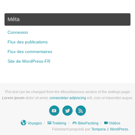
Méta
Connexion
Flux des publications
Flux des commentaires
Site de WordPress-FR
This text can be changed from the Miscellaneous section of the settings page.
Lorem ipsum
dolor sit amet,
consectetur adipiscing
elit, cras ut imperdiet augue.
Voyages
Trekking
BikePacking
Vidéos
Fièrement propulsé par
Tempera
&
WordPress.