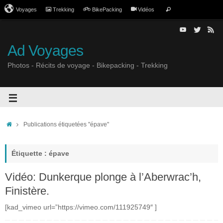
Voyages
Trekking
BikePacking
Vidéos
Ad Voyages
Photos - Récits de voyage - Bikepacking - Trekking
Publications étiquetées "épave"
Étiquette : épave
Vidéo: Dunkerque plonge à l’Aberwrac’h,
Finistère.
[kad_vimeo url=”https://vimeo.com/111925749″ ]