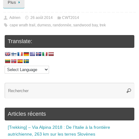
Plus
Adrien
26 août 2014
CWT2014
cape wrath trail
,
durness
,
randonnée
,
sandwood bay
,
trek
Translate:
Articles récents
[Trekking] – Via Alpina 2018 : De l’Italie à la frontière
autrichienne, 263 km sur les terres Slovènes