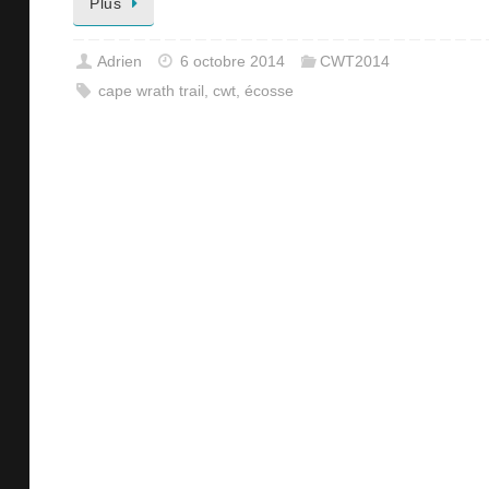
Plus
Adrien
6 octobre 2014
CWT2014
cape wrath trail
,
cwt
,
écosse