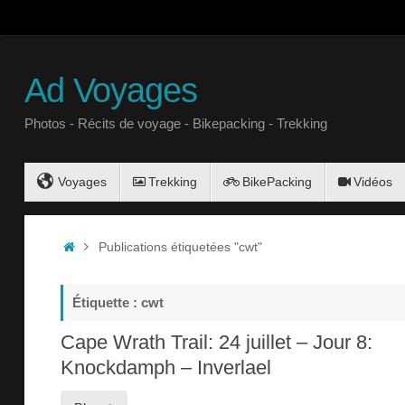
Ad Voyages
Photos - Récits de voyage - Bikepacking - Trekking
Voyages
Trekking
BikePacking
Vidéos
Publications étiquetées "cwt"
Étiquette : cwt
Cape Wrath Trail: 24 juillet – Jour 8:
Knockdamph – Inverlael