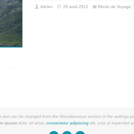
Adrien
20 août 2012
Récits de Voyage
,
s text can be changed from the Miscellaneous section of the settings p
em ipsum
dolor sit amet,
consectetur adipiscing
elit, cras ut imperdiet 