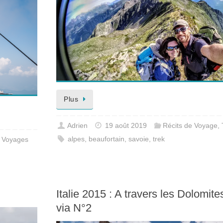
Plus
Adrien
19 août 2019
Récits de Voyage
,
alpes
,
beaufortain
,
savoie
,
trek
,
Voyages
Italie 2015 : A travers les Dolomites
via N°2