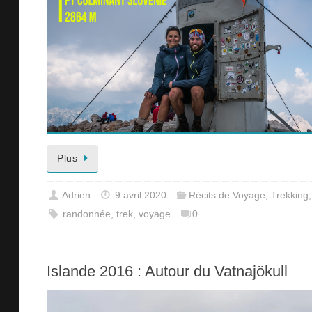
Plus
Adrien
9 avril 2020
Récits de Voyage
,
Trekking
randonnée
,
trek
,
voyage
0
Islande 2016 : Autour du Vatnajökull