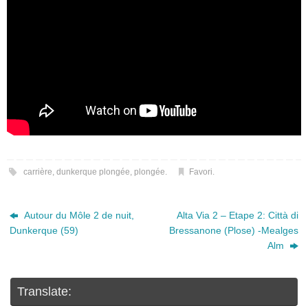
carrière
,
dunkerque plongée
,
plongée
.
Favori
.
Autour du Môle 2 de nuit,
Alta Via 2 – Etape 2: Città di
Dunkerque (59)
Bressanone (Plose) -Mealges
Alm
Translate: