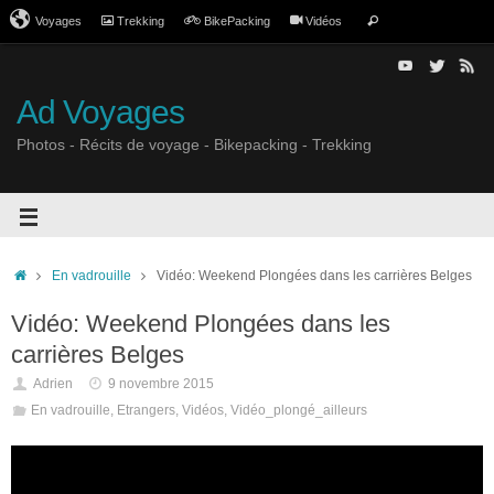
Voyages
Trekking
BikePacking
Vidéos
Ad Voyages
Photos - Récits de voyage - Bikepacking - Trekking
En vadrouille
Vidéo: Weekend Plongées dans les carrières Belges
Vidéo: Weekend Plongées dans les
carrières Belges
Adrien
9 novembre 2015
En vadrouille
,
Etrangers
,
Vidéos
,
Vidéo_plongé_ailleurs