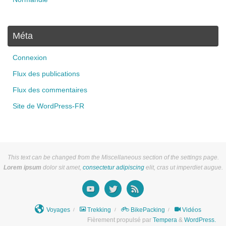
Méta
Connexion
Flux des publications
Flux des commentaires
Site de WordPress-FR
This text can be changed from the Miscellaneous section of the settings page.
Lorem ipsum
dolor sit amet,
consectetur adipiscing
elit, cras ut imperdiet augue.
Voyages
Trekking
BikePacking
Vidéos
Fièrement propulsé par
Tempera
&
WordPress.