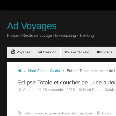
Ad Voyages
Photos - Récits de voyage - Bikepacking - Trekking
Voyages
Trekking
BikePacking
Vidéos
Nord Pas de Calais
Eclipse Totale et coucher de 
Eclipse Totale et coucher de Lune auto
Adrien
28 septembre 2015
Nord Pas de Calais
astronomie
,
éclipse
,
éclipse de lune
,
lune
.
Favori
.