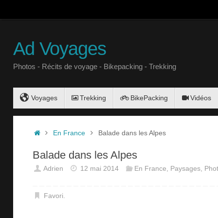
Ad Voyages
Photos - Récits de voyage - Bikepacking - Trekking
Voyages
Trekking
BikePacking
Vidéos
En France
Balade dans les Alpes
Balade dans les Alpes
Adrien
12 mai 2014
En France
,
Paysages
,
Pho
Favori
.