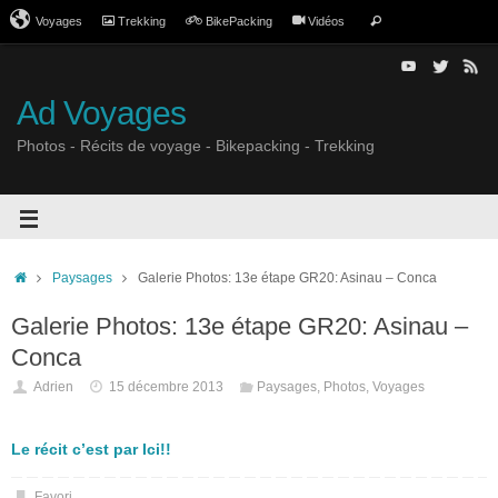
Voyages
Trekking
BikePacking
Vidéos
Ad Voyages
Photos - Récits de voyage - Bikepacking - Trekking
Paysages
Galerie Photos: 13e étape GR20: Asinau – Conca
Galerie Photos: 13e étape GR20: Asinau –
Conca
Adrien
15 décembre 2013
Paysages
,
Photos
,
Voyages
Le récit c’est par Ici!!
Favori
.