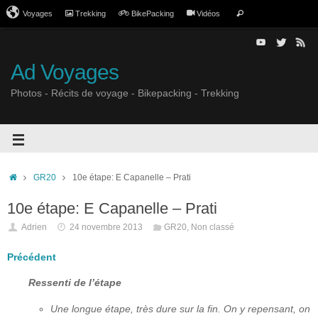
Voyages
Trekking
BikePacking
Vidéos
Ad Voyages
Photos - Récits de voyage - Bikepacking - Trekking
GR20
10e étape: E Capanelle – Prati
10e étape: E Capanelle – Prati
Adrien
24 novembre 2013
GR20
,
Non classé
Précédent
Ressenti de l’étape
Une longue étape, très dure sur la fin. On y repensant, on