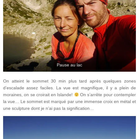
Pause au lac
On atteint le sommet 30 min plus tard après quelques zones
d’escalade assez faciles. La vue est magnifique, il y a plein de
moraines, on se croirait en Islande!
On s’arrête pour contempler
la vue… Le sommet est marqué par une immense croix en métal et
une sculpture dont je n’ai pas la signification…