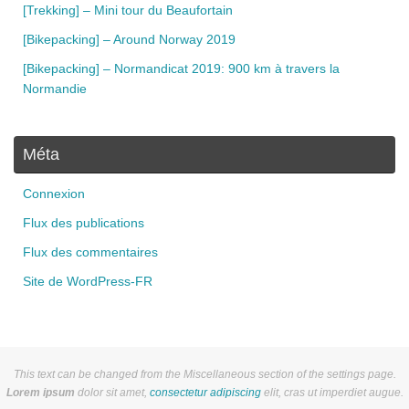
[Trekking] – Mini tour du Beaufortain
[Bikepacking] – Around Norway 2019
[Bikepacking] – Normandicat 2019: 900 km à travers la
Normandie
Méta
Connexion
Flux des publications
Flux des commentaires
Site de WordPress-FR
This text can be changed from the Miscellaneous section of the settings page.
Lorem ipsum
dolor sit amet,
consectetur adipiscing
elit, cras ut imperdiet augue.