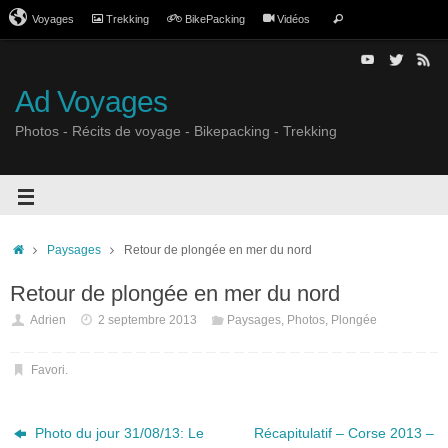
Voyages
Trekking
BikePacking
Vidéos
Ad Voyages
Photos - Récits de voyage - Bikepacking - Trekking
Paysages
Retour de plongée en mer du nord
Retour de plongée en mer du nord
Adrien
2 septembre 2013
Paysages
,
Photos
,
Plongée
Favori
.
Photo du jour 31/08/13: Le
Récapitulatif – Corse 2013 –