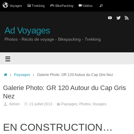
Voyages
Trekking
BikePacking
Vidéos
Ad Voyages
Photos - Récits de voyage - Bikepacking - Trekking
Paysages
Galerie Photo: GR 120 Autour du Cap Gris Nez
Galerie Photo: GR 120 Autour du Cap Gris
Nez
Adrien
21 juillet 2013
Paysages
,
Photos
,
Voyages
EN CONSTRUCTION…