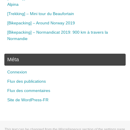
Alpina
[Trekking] – Mini tour du Beaufortain
[Bikepacking] – Around Norway 2019
[Bikepacking] – Normandicat 2019: 900 km à travers la
Normandie
Méta
Connexion
Flux des publications
Flux des commentaires
Site de WordPress-FR
This text can be changed from the Miscellaneous section of the settings page.