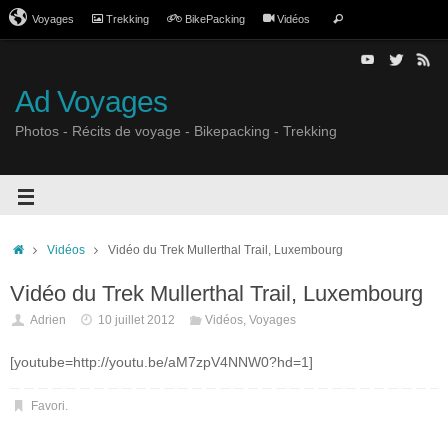
Voyages
Trekking
BikePacking
Vidéos
Ad Voyages
Photos - Récits de voyage - Bikepacking - Trekking
Vidéos
Vidéo du Trek Mullerthal Trail, Luxembourg
Vidéo du Trek Mullerthal Trail, Luxembourg
Adrien
10 juillet 2012
Vidéos
,
Voyages
[youtube=http://youtu.be/aM7zpV4NNW0?hd=1]
Favori
.