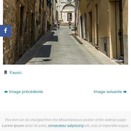
Favori
.
Image précédente
Image suivante
This text can be changed from the Miscellaneous section of the settings page.
Lorem ipsum
dolor sit amet,
consectetur adipiscing
elit, cras ut imperdiet augue.