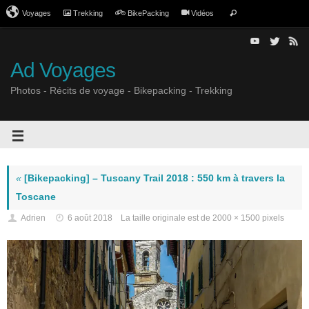
Voyages
Trekking
BikePacking
Vidéos
Ad Voyages
Photos - Récits de voyage - Bikepacking - Trekking
«
[Bikepacking] – Tuscany Trail 2018 : 550 km à travers la
Toscane
Adrien
6 août 2018
La taille originale est de
2000 × 1500
pixels