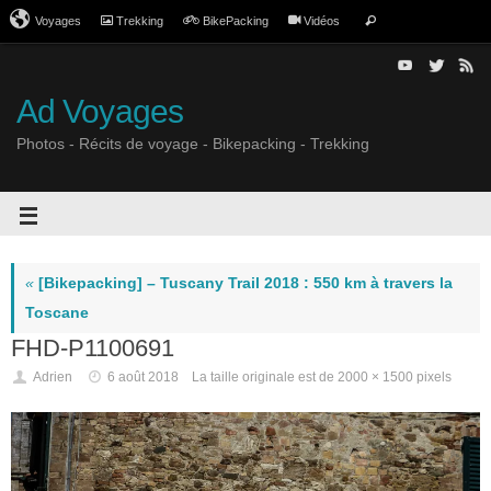
Voyages
Trekking
BikePacking
Vidéos
Ad Voyages
Photos - Récits de voyage - Bikepacking - Trekking
«
[Bikepacking] – Tuscany Trail 2018 : 550 km à travers la
Toscane
FHD-P1100691
Adrien
6 août 2018
La taille originale est de
2000 × 1500
pixels