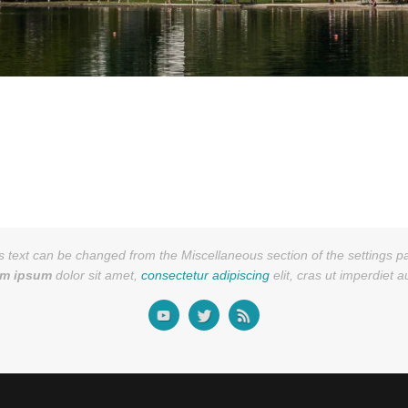
s text can be changed from the Miscellaneous section of the settings p
em ipsum
dolor sit amet,
consectetur adipiscing
elit, cras ut imperdiet 