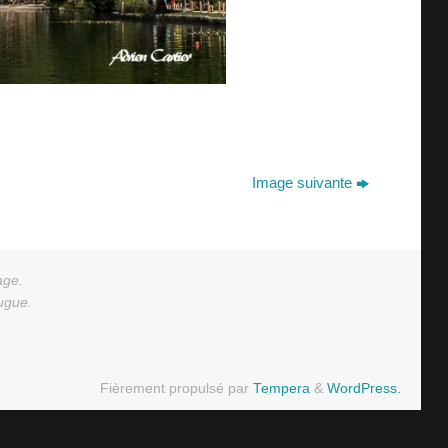
Image suivante
age.
augue.
Fièrement propulsé par
Tempera
&
WordPress.