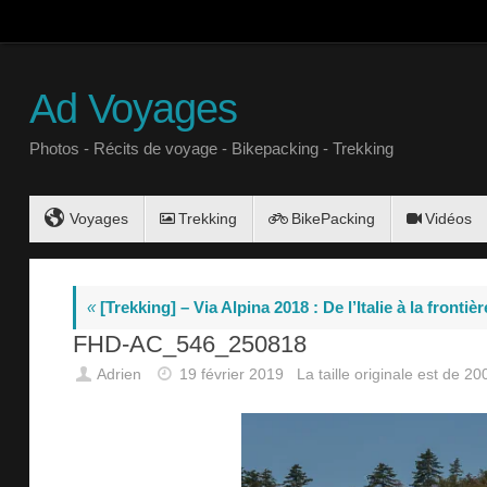
Ad Voyages
Photos - Récits de voyage - Bikepacking - Trekking
Voyages
Trekking
BikePacking
Vidéos
«
[Trekking] – Via Alpina 2018 : De l’Italie à la fronti
FHD-AC_546_250818
Adrien
19 février 2019
La taille originale est de
20