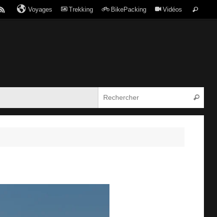
Voyages
Trekking
BikePacking
Vidéos