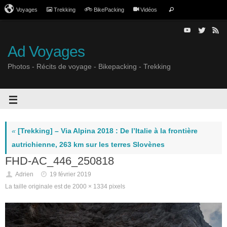
Voyages
Trekking
BikePacking
Vidéos
Ad Voyages
Photos - Récits de voyage - Bikepacking - Trekking
«
[Trekking] – Via Alpina 2018 : De l’Italie à la frontière
autrichienne, 263 km sur les terres Slovènes
FHD-AC_446_250818
Adrien
19 février 2019
La taille originale est de
2000 × 1334
pixels