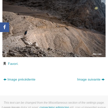
Favori
.
Image précédente
Image suivante
This text can be changed from the Miscellaneous section of the settings page.
Lorem ipsum
dolor sit amet,
consectetur adipiscing
elit, cras ut imperdiet augue.