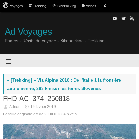
Voyages
Trekking
BikePacking
Vidéos
Ad Voyages
Photos - Récits de voyage - Bikepacking - Trekking
«
[Trekking] – Via Alpina 2018 : De l’Italie à la frontière
autrichienne, 263 km sur les terres Slovènes
FHD-AC_374_250818
Adrien
19 février 2019
La taille originale est de
2000 × 1334
pixels