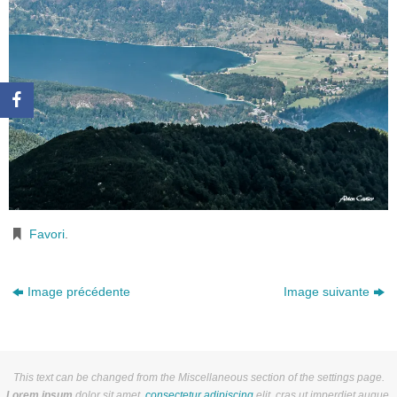
Favori
.
Image précédente
Image suivante
This text can be changed from the Miscellaneous section of the settings page.
Lorem ipsum
dolor sit amet,
consectetur adipiscing
elit, cras ut imperdiet augue.