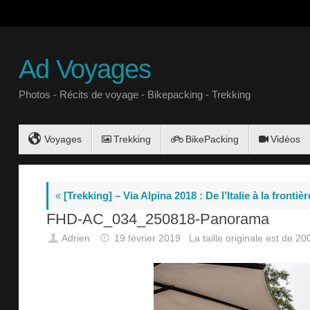
Ad Voyages
Photos - Récits de voyage - Bikepacking - Trekking
Voyages
Trekking
BikePacking
Vidéos
«
[Trekking] – Via Alpina 2018 : De l’Italie à la fronti
FHD-AC_034_250818-Panorama
Adrien
19 février 2019
La taille originale est de
20