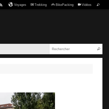
Voyages
Trekking
BikePacking
Vidéos