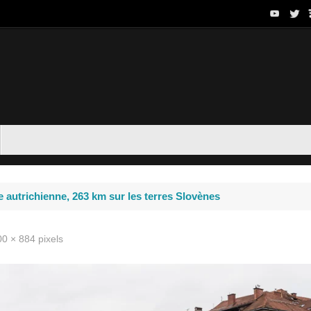
ère autrichienne, 263 km sur les terres Slovènes
00 × 884
pixels