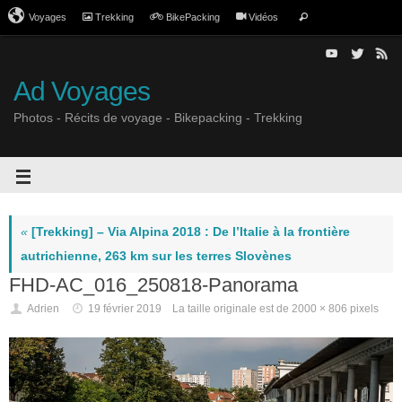
Voyages
Trekking
BikePacking
Vidéos
Ad Voyages
Photos - Récits de voyage - Bikepacking - Trekking
«
[Trekking] – Via Alpina 2018 : De l’Italie à la frontière
autrichienne, 263 km sur les terres Slovènes
FHD-AC_016_250818-Panorama
Adrien
19 février 2019
La taille originale est de
2000 × 806
pixels