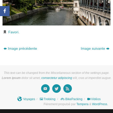
Favori
.
Image précédente
Image suivante
This text can be changed from the Miscellaneous section of the settings page.
Lorem ipsum
dolor sit amet,
consectetur adipiscing
elit, cras ut imperdiet augue.
Voyages
Trekking
BikePacking
Vidéos
Fièrement propulsé par
Tempera
&
WordPress.