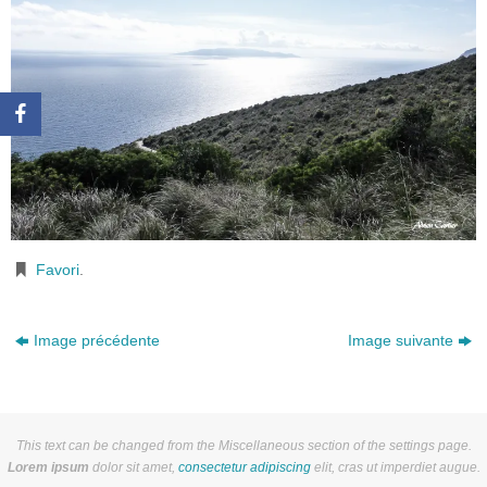
Favori
.
Image précédente
Image suivante
This text can be changed from the Miscellaneous section of the settings page.
Lorem ipsum
dolor sit amet,
consectetur adipiscing
elit, cras ut imperdiet augue.