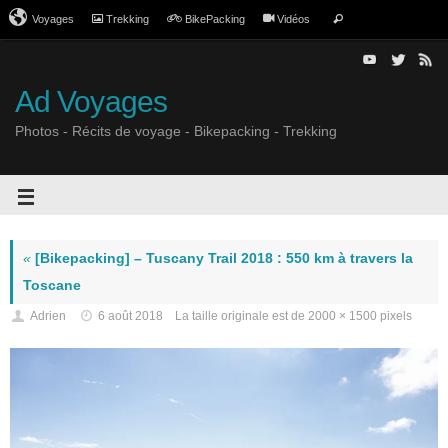
Voyages
Trekking
BikePacking
Vidéos
Ad Voyages
Photos - Récits de voyage - Bikepacking - Trekking
«
[Bikepacking] – Tuscany Trail 2018 : 550 km à travers la
Toscane
Adrien
6 août 2018
La taille originale est de
2000 × 1500
pixels