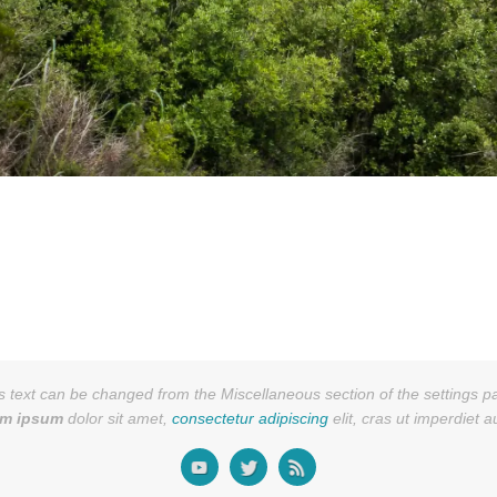
s text can be changed from the Miscellaneous section of the settings p
em ipsum
dolor sit amet,
consectetur adipiscing
elit, cras ut imperdiet 