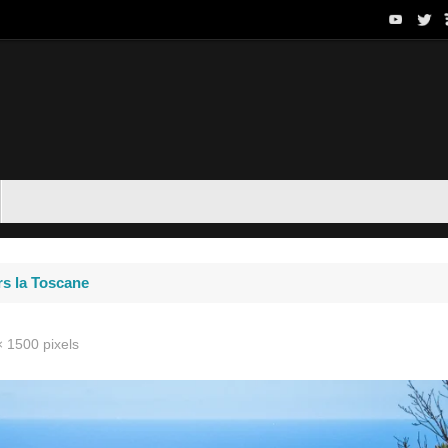
rs la Toscane
× 1500
pixels