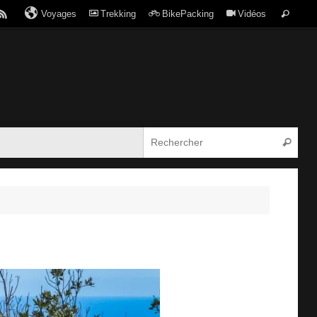
Voyages
Trekking
BikePacking
Vidéos