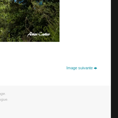
Image suivante
age.
augue.