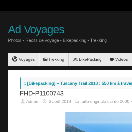
Ad Voyages
Photos - Récits de voyage - Bikepacking - Trekking
Voyages
Trekking
BikePacking
Vidéos
«
[Bikepacking] – Tuscany Trail 2018 : 550 km à trave
FHD-P1100743
Adrien
6 août 2018
La taille originale est de
2000 