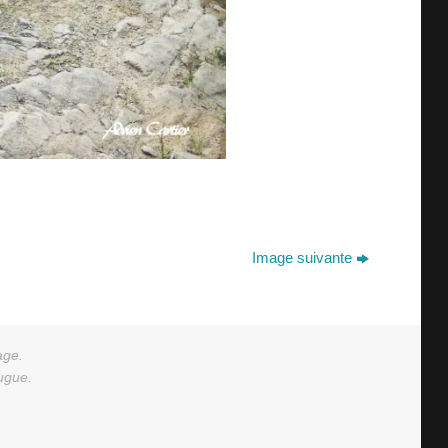
Image suivante
age.
augue.