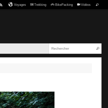
Voyages
Trekking
BikePacking
Vidéos