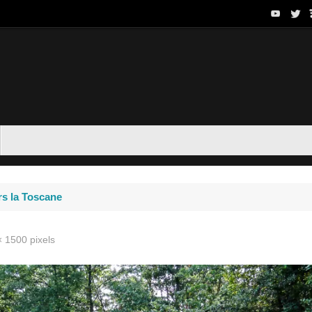
rs la Toscane
× 1500
pixels