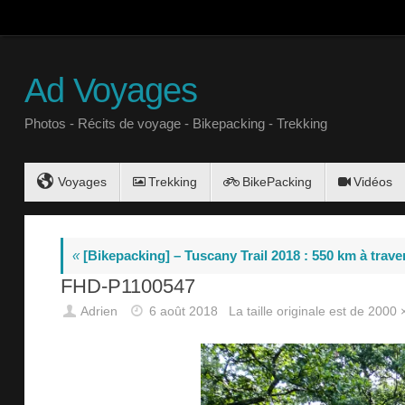
Ad Voyages
Photos - Récits de voyage - Bikepacking - Trekking
Voyages
Trekking
BikePacking
Vidéos
«
[Bikepacking] – Tuscany Trail 2018 : 550 km à trave
FHD-P1100547
Adrien
6 août 2018
La taille originale est de
2000 