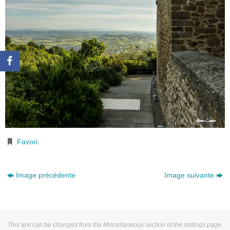
Favori
.
Image précédente
Image suivante
This text can be changed from the Miscellaneous section of the settings page.