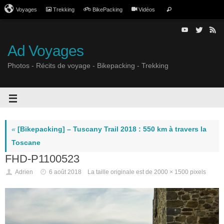
Voyages
Trekking
BikePacking
Vidéos
Ad Voyages
Photos - Récits de voyage - Bikepacking - Trekking
«
[Bikepacking] – Tuscany Trail 2018 : 550 km à travers la
Toscane
FHD-P1100523
Adrien
6 août 2018
La taille originale est de
2000 × 1500
pixels