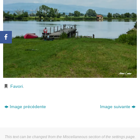
Favori
.
Image précédente
Image suivante
This text can be changed from the Miscellaneous section of the settings page.