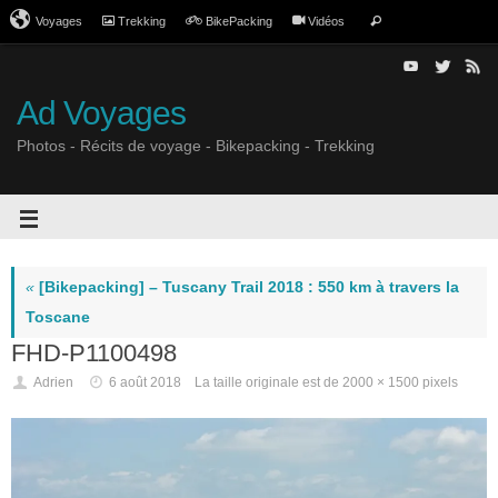
Voyages
Trekking
BikePacking
Vidéos
Ad Voyages
Photos - Récits de voyage - Bikepacking - Trekking
«
[Bikepacking] – Tuscany Trail 2018 : 550 km à travers la
Toscane
FHD-P1100498
Adrien
6 août 2018
La taille originale est de
2000 × 1500
pixels