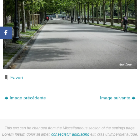
Favori
.
Image précédente
Image suivante
This text can be changed from the Miscellaneous section of the settings page.
Lorem ipsum
dolor sit amet,
consectetur adipiscing
elit, cras ut imperdiet augue.