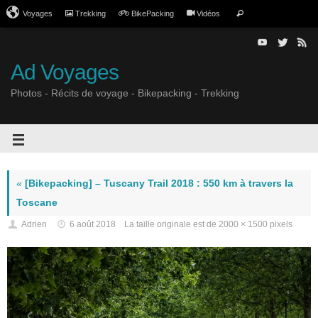
Voyages
Trekking
BikePacking
Vidéos
Ad Voyages
Photos - Récits de voyage - Bikepacking - Trekking
«
[Bikepacking] – Tuscany Trail 2018 : 550 km à travers la
Toscane
Adrien
6 août 2018
La taille originale est de
2000 × 1500
pixels