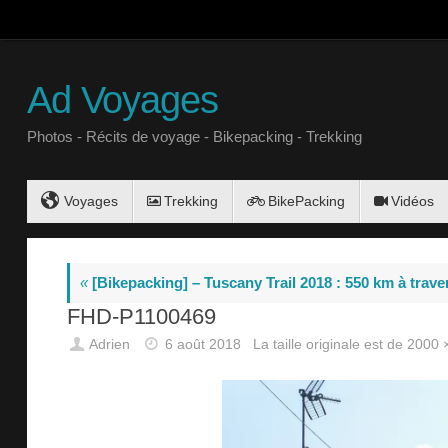
Ad Voyages
Photos - Récits de voyage - Bikepacking - Trekking
Voyages
Trekking
BikePacking
Vidéos
«
[Bikepacking] – Tuscany Trail 2018 : 550 km à trave
FHD-P1100469
Adrien
6 août 2018
La taille originale est de
2000 