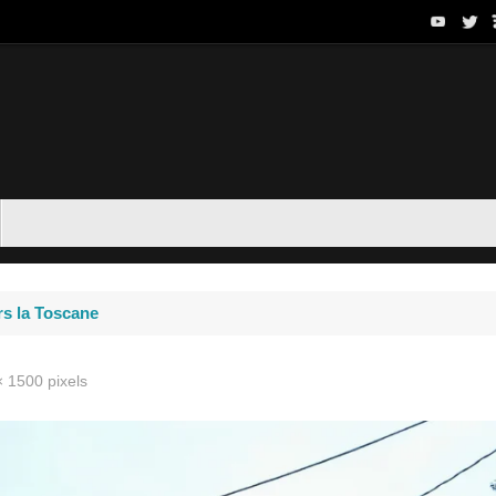
rs la Toscane
× 1500
pixels