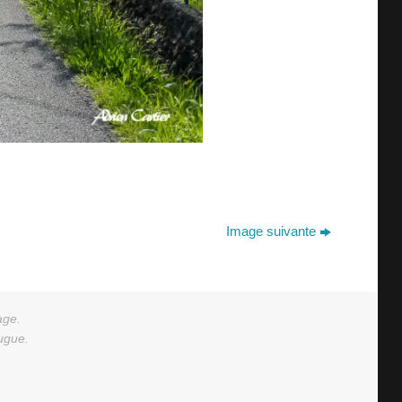
Image suivante
age.
augue.