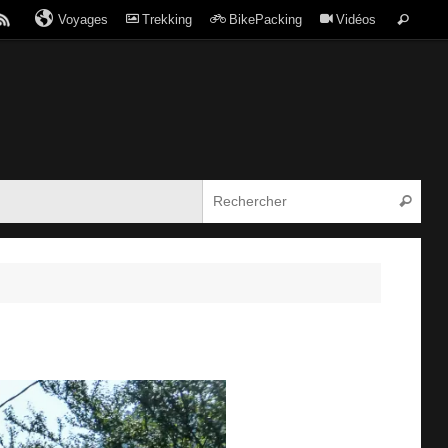
Voyages
Trekking
BikePacking
Vidéos