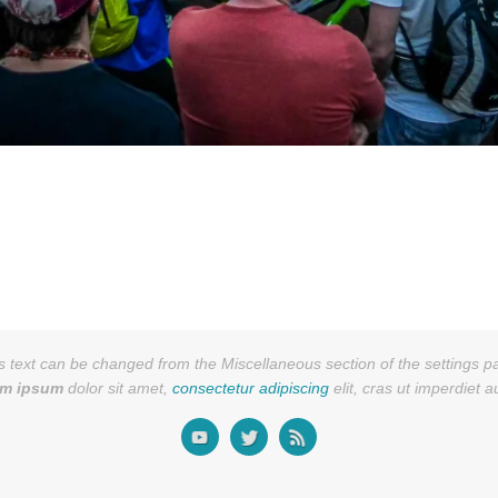
s text can be changed from the Miscellaneous section of the settings p
em ipsum
dolor sit amet,
consectetur adipiscing
elit, cras ut imperdiet 