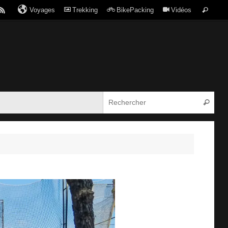
Voyages
Trekking
BikePacking
Vidéos