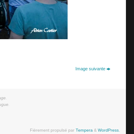
Image suivante
age.
augue.
Fièrement propulsé par
Tempera
&
WordPress.