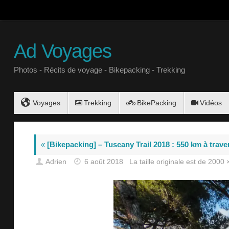
Ad Voyages
Photos - Récits de voyage - Bikepacking - Trekking
Voyages
Trekking
BikePacking
Vidéos
«
[Bikepacking] – Tuscany Trail 2018 : 550 km à trave
Adrien
6 août 2018
La taille originale est de
2000 