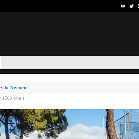
rs la Toscane
× 1500
pixels