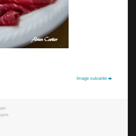
Image suivante
age.
augue.