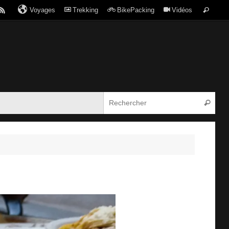
Voyages
Trekking
BikePacking
Vidéos