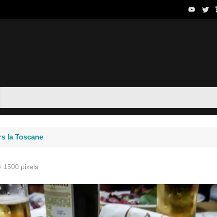
rs la Toscane
× 1500
pixels