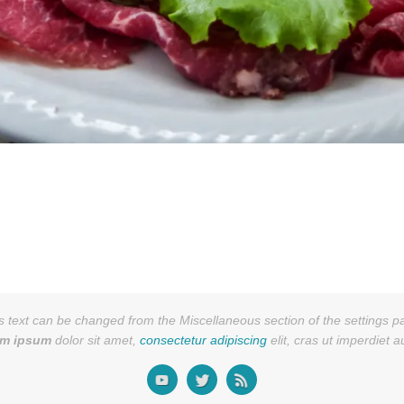
s text can be changed from the Miscellaneous section of the settings p
em ipsum
dolor sit amet,
consectetur adipiscing
elit, cras ut imperdiet 