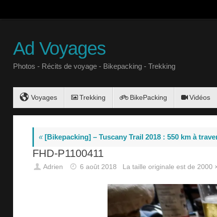
Ad Voyages
Photos - Récits de voyage - Bikepacking - Trekking
Voyages
Trekking
BikePacking
Vidéos
«
[Bikepacking] – Tuscany Trail 2018 : 550 km à trave
FHD-P1100411
Adrien
6 août 2018
La taille originale est de
2000 