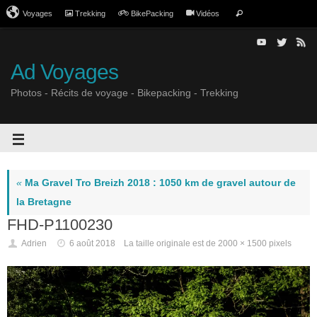
Voyages
Trekking
BikePacking
Vidéos
Ad Voyages
Photos - Récits de voyage - Bikepacking - Trekking
«
Ma Gravel Tro Breizh 2018 : 1050 km de gravel autour de
la Bretagne
FHD-P1100230
Adrien
6 août 2018
La taille originale est de
2000 × 1500
pixels