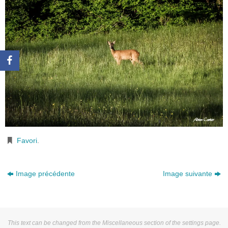
Favori
.
Image précédente
Image suivante
This text can be changed from the Miscellaneous section of the settings page.