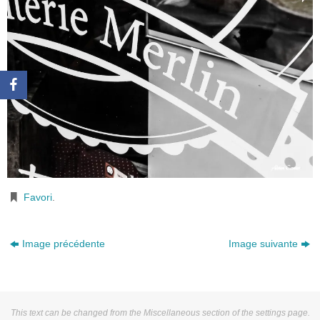
Favori
.
Image précédente
Image suivante
This text can be changed from the Miscellaneous section of the settings page.