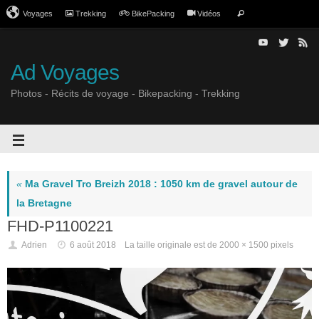
Voyages
Trekking
BikePacking
Vidéos
Ad Voyages
Photos - Récits de voyage - Bikepacking - Trekking
«
Ma Gravel Tro Breizh 2018 : 1050 km de gravel autour de
la Bretagne
FHD-P1100221
Adrien
6 août 2018
La taille originale est de
2000 × 1500
pixels